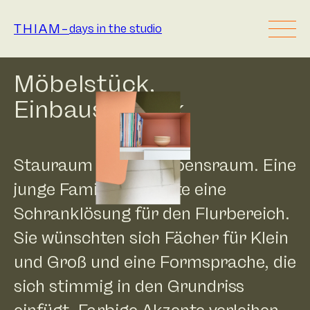
Zum
Inhalt
THIAM
–
days in the studio
springen
Möbelstück,
Einbauschrank
Stauraum schafft Lebensraum. Eine
junge Familie brauchte eine
Schranklösung für den Flurbereich.
Sie wünschten sich Fächer für Klein
und Groß und eine Formsprache, die
sich stimmig in den Grundriss